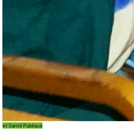
et Innovation
Éducation
Innover avec des solutions éducatives innovantes et
durables.
Découvrir nos projets
En savoir plus
Impact Global
+15 Ans
D'engagement au service du développement durable.
Communauté