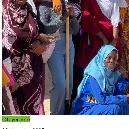
Citoyenneté
20 November 2025
Projet Parcours Citoyen : La campagne de
reboisement d’arbres dépasse ses objectifs
Lire l'article
Immersion Visuelle
Galerie Photos
Parcourez notre galerie photo pour voir l'impact concret
de nos projets au sein des communautés. Une image vaut
mille mots.
Voir la Galerie Photos