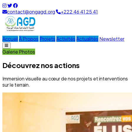
contact@ongagd.org
+222 46 41 25 41
Accueil
À Propos
Projets
Activités
Actualités
Newsletter
Galerie Photos
Découvrez nos actions
Immersion visuelle au cœur de nos projets et interventions
sur le terrain.