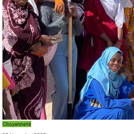
Citoyenneté
20 November 2025
Projet Parcours Citoyen : La campagne de
reboisement d’arbres dépasse ses objectifs
Lire l'article
Immersion Visuelle
Galerie Photos
Parcourez notre galerie photo pour voir l'impact concret
de nos projets au sein des communautés. Une image vaut
mille mots.
Voir la Galerie Photos