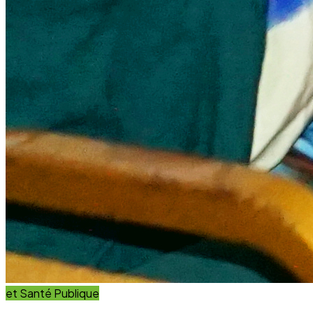
et Innovation
Éducation
Innover avec des solutions éducatives innovantes et
durables.
Découvrir nos projets
En savoir plus
Impact Global
+15 Ans
D'engagement au service du développement durable.
Communauté