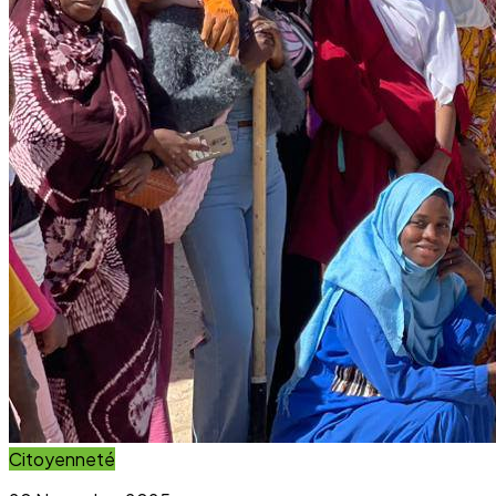
Citoyenneté
20 November 2025
Projet Parcours Citoyen : La campagne de
reboisement d’arbres dépasse ses objectifs
Lire l'article
Immersion Visuelle
Galerie Photos
Parcourez notre galerie photo pour voir l'impact concret
de nos projets au sein des communautés. Une image vaut
mille mots.
Voir la Galerie Photos