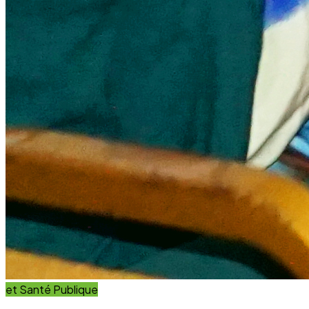
et Innovation
Éducation
Innover avec des solutions éducatives innovantes et
durables.
Découvrir nos projets
En savoir plus
Impact Global
+15 Ans
D'engagement au service du développement durable.
Communauté