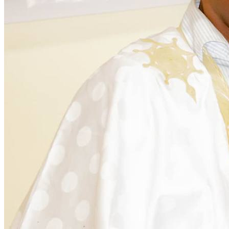
Activités au cœur des communautés
Nous intervenons sur plusieurs fronts pour assurer un
développement équitable et durable. Découvrez
comment nous agissons chaque jour.
Programmes Éducationels
Activité régulière
Forum de Sensibilisation
Activité régulière
Campagne Sanitaire