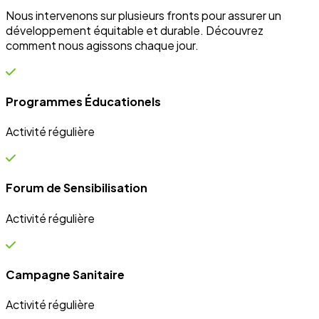
et Innovation
Éducation
Innover avec des solutions éducatives innovantes et
durables.
Découvrir nos projets
En savoir plus
Impact Global
+15 Ans
D'engagement au service du développement durable.
Communauté
+10k