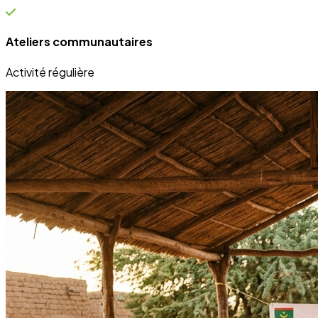
Bénéficiaires directs de nos projets sur le terrain.
Engagement
100%
Transparence et dévouement pour chaque initiative.
Expertise
50+
Experts mobilisés pour le développement local.
Nos Réalisations
Projets qui transforment des vies