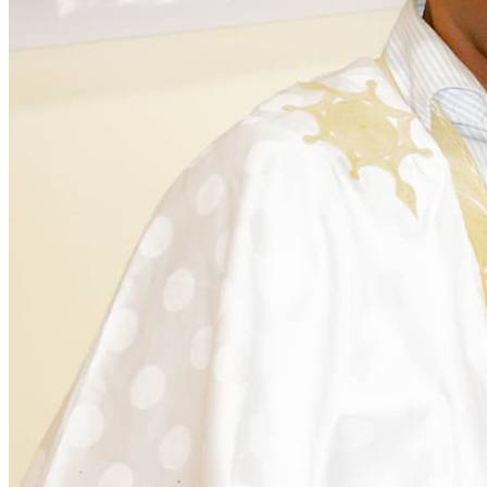
Activités au cœur des communautés
Nous intervenons sur plusieurs fronts pour assurer un
développement équitable et durable. Découvrez
comment nous agissons chaque jour.
Programmes Éducationels
Activité régulière
Forum de Sensibilisation
Activité régulière
Campagne Sanitaire