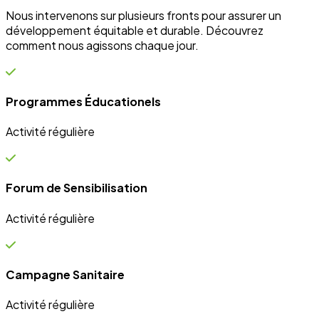
et Innovation
Éducation
Innover avec des solutions éducatives innovantes et
durables.
Découvrir nos projets
En savoir plus
Impact Global
+15 Ans
D'engagement au service du développement durable.
Communauté
+10k