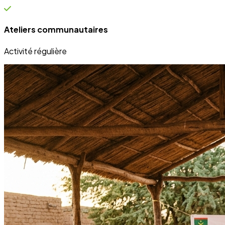
Bénéficiaires directs de nos projets sur le terrain.
Engagement
100%
Transparence et dévouement pour chaque initiative.
Expertise
50+
Experts mobilisés pour le développement local.
Nos Réalisations
Projets qui transforment des vies