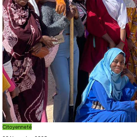
Citoyenneté
20 November 2025
Projet Parcours Citoyen : La campagne de
reboisement d’arbres dépasse ses objectifs
Lire l'article
Immersion Visuelle
Galerie Photos
Parcourez notre galerie photo pour voir l'impact concret
de nos projets au sein des communautés. Une image vaut
mille mots.
Voir la Galerie Photos