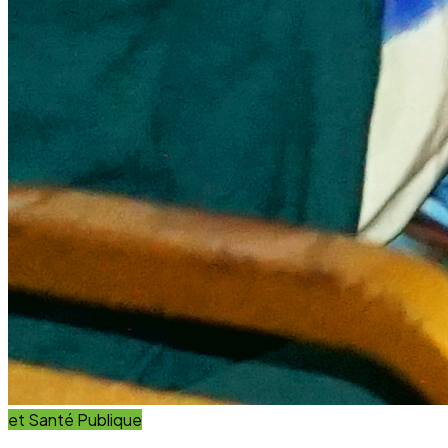
et Innovation
Éducation
Innover avec des solutions éducatives innovantes et
durables.
Découvrir nos projets
En savoir plus
Impact Global
+15 Ans
D'engagement au service du développement durable.
Communauté