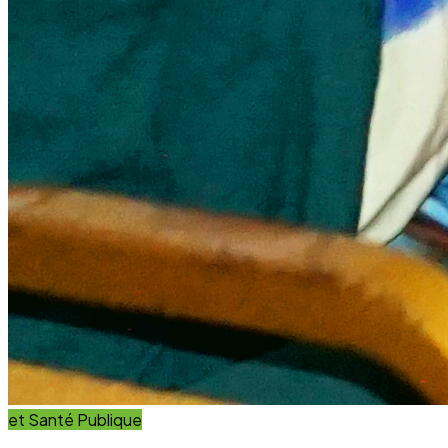
et Innovation
Éducation
Innover avec des solutions éducatives innovantes et
durables.
Découvrir nos projets
En savoir plus
Impact Global
+15 Ans
D'engagement au service du développement durable.
Communauté