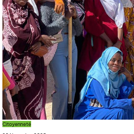
Citoyenneté
20 November 2025
Projet Parcours Citoyen : La campagne de
reboisement d’arbres dépasse ses objectifs
Lire l'article
Immersion Visuelle
Galerie Photos
Parcourez notre galerie photo pour voir l'impact concret
de nos projets au sein des communautés. Une image vaut
mille mots.
Voir la Galerie Photos