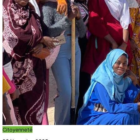
Citoyenneté
20 November 2025
Projet Parcours Citoyen : La campagne de
reboisement d’arbres dépasse ses objectifs
Lire l'article
Immersion Visuelle
Galerie Photos
Parcourez notre galerie photo pour voir l'impact concret
de nos projets au sein des communautés. Une image vaut
mille mots.
Voir la Galerie Photos