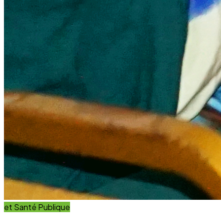
et Innovation
Éducation
Innover avec des solutions éducatives innovantes et
durables.
Découvrir nos projets
En savoir plus
Impact Global
+15 Ans
D'engagement au service du développement durable.
Communauté