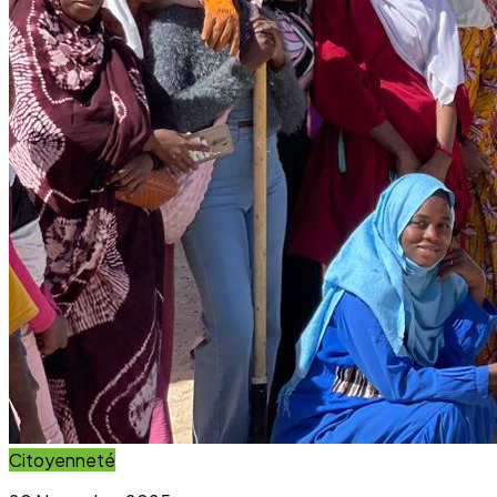
Citoyenneté
20 November 2025
Projet Parcours Citoyen : La campagne de
reboisement d’arbres dépasse ses objectifs
Lire l'article
Immersion Visuelle
Galerie Photos
Parcourez notre galerie photo pour voir l'impact concret
de nos projets au sein des communautés. Une image vaut
mille mots.
Voir la Galerie Photos