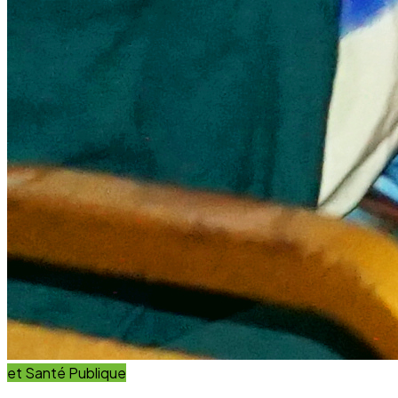
et Innovation
Éducation
Innover avec des solutions éducatives innovantes et
durables.
Découvrir nos projets
En savoir plus
Impact Global
+15 Ans
D'engagement au service du développement durable.
Communauté