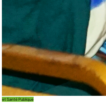
et Innovation
Éducation
Innover avec des solutions éducatives innovantes et
durables.
Découvrir nos projets
En savoir plus
Impact Global
+15 Ans
D'engagement au service du développement durable.
Communauté