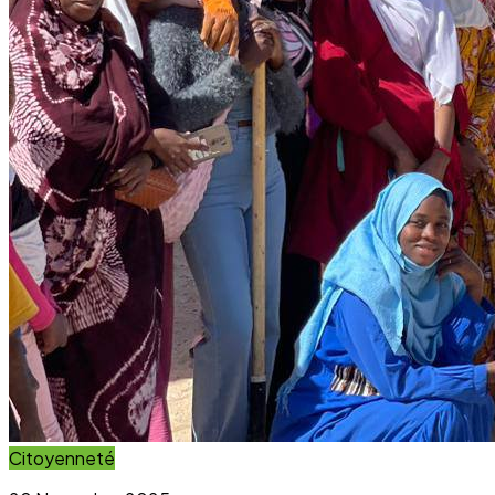
Citoyenneté
20 November 2025
Projet Parcours Citoyen : La campagne de
reboisement d’arbres dépasse ses objectifs
Lire l'article
Immersion Visuelle
Galerie Photos
Parcourez notre galerie photo pour voir l'impact concret
de nos projets au sein des communautés. Une image vaut
mille mots.
Voir la Galerie Photos