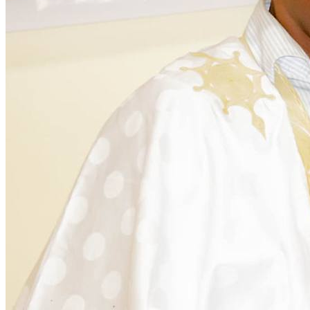
Activités au cœur des communautés
Nous intervenons sur plusieurs fronts pour assurer un
développement équitable et durable. Découvrez
comment nous agissons chaque jour.
Programmes Éducationels
Activité régulière
Forum de Sensibilisation
Activité régulière
Campagne Sanitaire