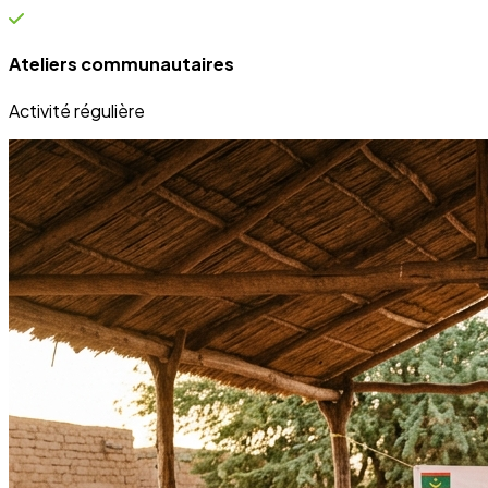
Bénéficiaires directs de nos projets sur le terrain.
Engagement
100%
Transparence et dévouement pour chaque initiative.
Expertise
50+
Experts mobilisés pour le développement local.
Nos Réalisations
Projets qui transforment des vies