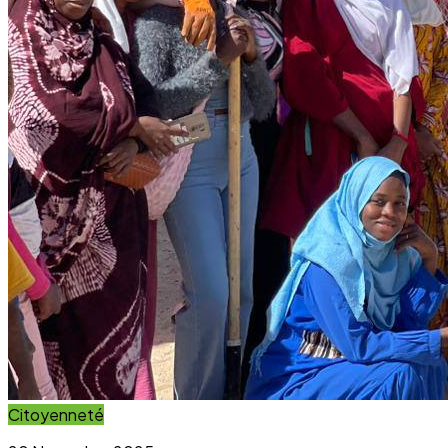
Citoyenneté
20 November 2025
Projet Parcours Citoyen : La campagne de
reboisement d’arbres dépasse ses objectifs
Lire l'article
Immersion Visuelle
Galerie Photos
Parcourez notre galerie photo pour voir l'impact concret
de nos projets au sein des communautés. Une image vaut
mille mots.
Voir la Galerie Photos