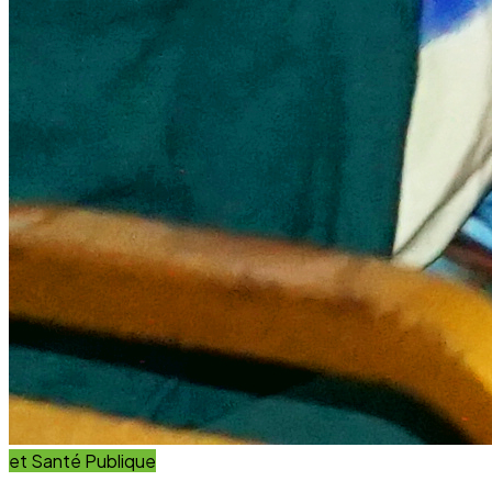
et Innovation
Éducation
Innover avec des solutions éducatives innovantes et
durables.
Découvrir nos projets
En savoir plus
Impact Global
+15 Ans
D'engagement au service du développement durable.
Communauté