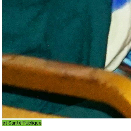
et Innovation
Éducation
Innover avec des solutions éducatives innovantes et
durables.
Découvrir nos projets
En savoir plus
Impact Global
+15 Ans
D'engagement au service du développement durable.
Communauté