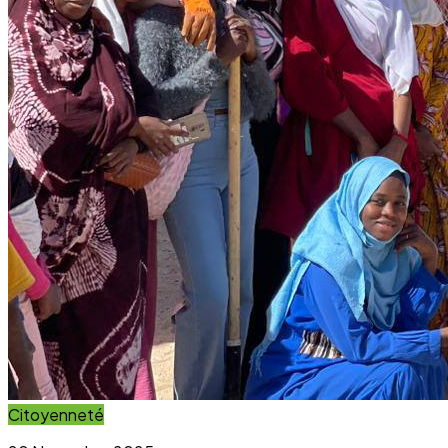
Citoyenneté
20 November 2025
Projet Parcours Citoyen : La campagne de
reboisement d’arbres dépasse ses objectifs
Lire l'article
Immersion Visuelle
Galerie Photos
Parcourez notre galerie photo pour voir l'impact concret
de nos projets au sein des communautés. Une image vaut
mille mots.
Voir la Galerie Photos