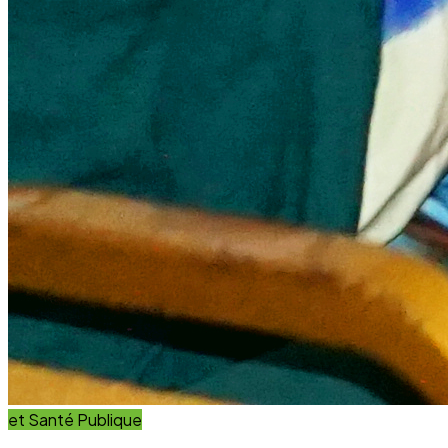
et Innovation
Éducation
Innover avec des solutions éducatives innovantes et
durables.
Découvrir nos projets
En savoir plus
Impact Global
+15 Ans
D'engagement au service du développement durable.
Communauté