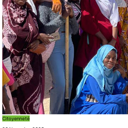
Citoyenneté
20 November 2025
Projet Parcours Citoyen : La campagne de
reboisement d’arbres dépasse ses objectifs
Lire l'article
Immersion Visuelle
Galerie Photos
Parcourez notre galerie photo pour voir l'impact concret
de nos projets au sein des communautés. Une image vaut
mille mots.
Voir la Galerie Photos