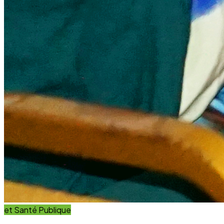
et Innovation
Éducation
Innover avec des solutions éducatives innovantes et
durables.
Découvrir nos projets
En savoir plus
Impact Global
+15 Ans
D'engagement au service du développement durable.
Communauté