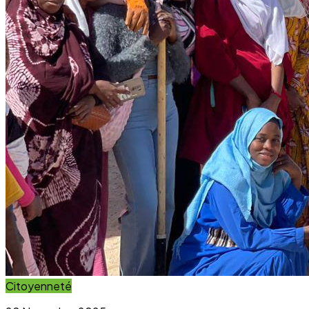
Citoyenneté
20 November 2025
Projet Parcours Citoyen : La campagne de
reboisement d’arbres dépasse ses objectifs
Lire l'article
Immersion Visuelle
Galerie Photos
Parcourez notre galerie photo pour voir l'impact concret
de nos projets au sein des communautés. Une image vaut
mille mots.
Voir la Galerie Photos