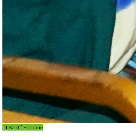
et Innovation
Éducation
Innover avec des solutions éducatives innovantes et
durables.
Découvrir nos projets
En savoir plus
Impact Global
+15 Ans
D'engagement au service du développement durable.
Communauté