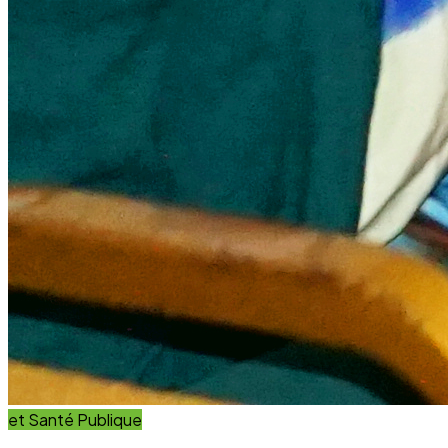
et Innovation
Éducation
Innover avec des solutions éducatives innovantes et
durables.
Découvrir nos projets
En savoir plus
Impact Global
+15 Ans
D'engagement au service du développement durable.
Communauté