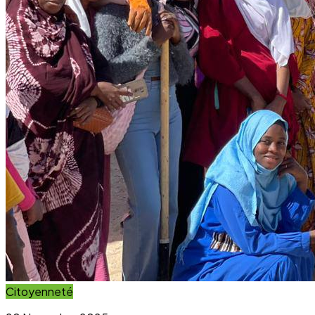
Citoyenneté
20 November 2025
Projet Parcours Citoyen : La campagne de
reboisement d’arbres dépasse ses objectifs
Lire l'article
Immersion Visuelle
Galerie Photos
Parcourez notre galerie photo pour voir l'impact concret
de nos projets au sein des communautés. Une image vaut
mille mots.
Voir la Galerie Photos