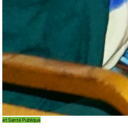
et Innovation
Éducation
Innover avec des solutions éducatives innovantes et
durables.
Découvrir nos projets
En savoir plus
Impact Global
+15 Ans
D'engagement au service du développement durable.
Communauté