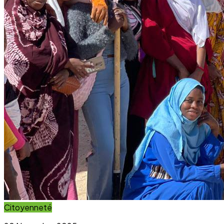
Citoyenneté
20 November 2025
Projet Parcours Citoyen : La campagne de
reboisement d’arbres dépasse ses objectifs
Lire l'article
Immersion Visuelle
Galerie Photos
Parcourez notre galerie photo pour voir l'impact concret
de nos projets au sein des communautés. Une image vaut
mille mots.
Voir la Galerie Photos