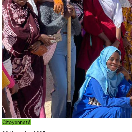
Citoyenneté
20 November 2025
Projet Parcours Citoyen : La campagne de
reboisement d’arbres dépasse ses objectifs
Lire l'article
Immersion Visuelle
Galerie Photos
Parcourez notre galerie photo pour voir l'impact concret
de nos projets au sein des communautés. Une image vaut
mille mots.
Voir la Galerie Photos