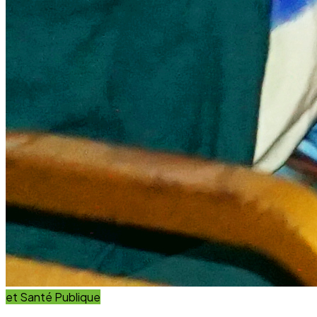
et Innovation
Éducation
Innover avec des solutions éducatives innovantes et
durables.
Découvrir nos projets
En savoir plus
Impact Global
+15 Ans
D'engagement au service du développement durable.
Communauté