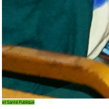
et Innovation
Éducation
Innover avec des solutions éducatives innovantes et
durables.
Découvrir nos projets
En savoir plus
Impact Global
+15 Ans
D'engagement au service du développement durable.
Communauté