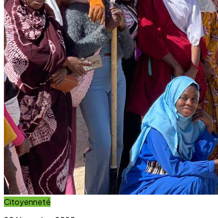
Citoyenneté
20 November 2025
Projet Parcours Citoyen : La campagne de
reboisement d’arbres dépasse ses objectifs
Lire l'article
Immersion Visuelle
Galerie Photos
Parcourez notre galerie photo pour voir l'impact concret
de nos projets au sein des communautés. Une image vaut
mille mots.
Voir la Galerie Photos